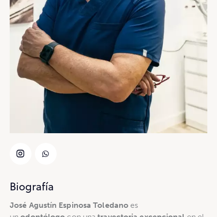
Biografía
José Agustín Espinosa Toledano
es
un
odontólogo
con una
trayectoria excepcional
en el