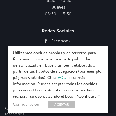
16:30 – 20:30
Jueves
08:30 – 15:30
Redes Sociales
Facebook
Instagram
Utilizamos cookies propias y de terceros para
WhatsApp
fines analíticos y para mostrarte publicidad
personalizada en base a un perfil elaborado a
partir de tus hábitos de navegación (por ejemplo,
Menu
páginas visitadas). Clica
AQUÍ
para más
información. Puedes aceptar todas las cookies
pulsando el botón “Aceptar” o configurarlas o
rechazar su uso pulsando el botón “Configurar”.
Configuración
ACEPTAR
Clínica Agustín Espinosa © 2026. Todos los derechos
reservados.