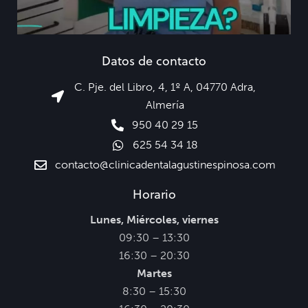
Datos de contacto
Tu boca suele avisar antes de que aparezca un
...
16
0
C. Pje. del Libro, 4, 1º A, 04770 Adra,
Almería
950 40 29 15
Siguenos en Instagram
625 54 34 18
contacto@clinicadentalagustinespinosa.com
Horario
Lunes, Miércoles, viernes
09:30 – 13:30
16:30 – 20:30
Martes
8:30 – 15:30